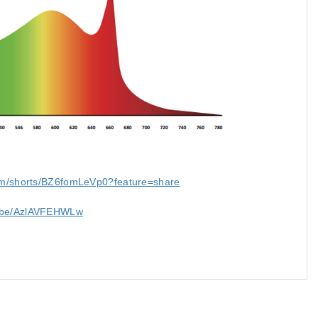
com/shorts/BZ6fomLeVp0?feature=share
u.be/AzlAVFEHWLw